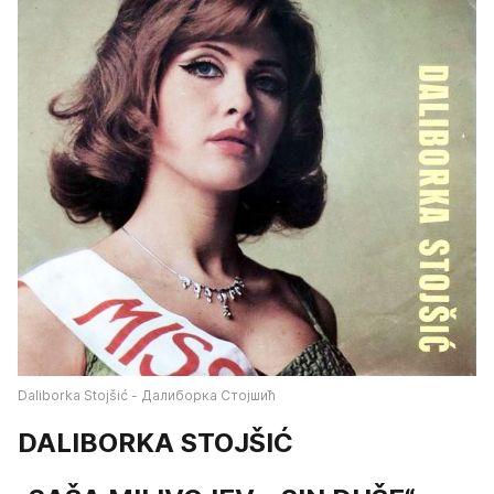
Daliborka Stojšić - Далиборка Стојшић
DALIBORKA STOJŠIĆ