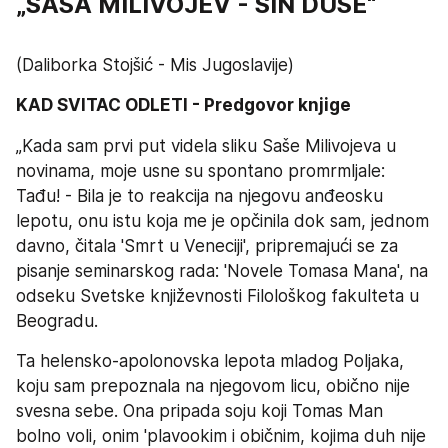
„
SAŠA MILIVOJEV - SIN DUŠE
“
(Daliborka Stojšić - Mis Jugoslavije)
KAD SVITAC ODLETI - Predgovor knjige
„Kada sam prvi put videla sliku Saše Milivojeva u 
novinama, moje usne su spontano promrmljale: 
Tađu! - Bila je to reakcija na njegovu anđeosku 
lepotu, onu istu koja me je opčinila dok sam, jednom 
davno, čitala 'Smrt u Veneciji', pripremajući se za 
pisanje seminarskog rada: 'Novele Tomasa Mana', na 
odseku Svetske književnosti Filološkog fakulteta u 
Beogradu.
Ta helensko-apolonovska lepota mladog Poljaka, 
koju sam prepoznala na njegovom licu, obično nije 
svesna sebe. Ona pripada soju koji Tomas Man 
bolno voli, onim 'plavookim i običnim, kojima duh nije 