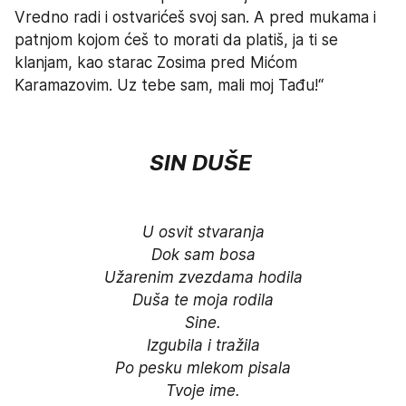
Vredno radi i ostvarićeš svoj san. A pred mukama i 
patnjom kojom ćeš to morati da platiš, ja ti se 
klanjam, kao starac Zosima pred Mićom 
Karamazovim. Uz tebe sam, mali moj Tađu!“
SIN DUŠE
U osvit stvaranja

Dok sam bosa

Užarenim zvezdama hodila

Duša te moja rodila

Sine.

Izgubila i tražila

Po pesku mlekom pisala

Tvoje ime.
