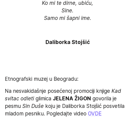
Ko mi te dirne, ubiću,

Sine.

Samo mi šapni ime.
Daliborka Stojšić
Etnografski muzej u Beogradu:
Na nesvakidašnje posećenoj promociji knjige 
Kad 
svitac odleti 
glimica 
JELENA ŽIGON
 govorila je 
pesmu 
Sin Duše
 koju je Daliborka Stojšić posvetila 
mladom pesniku. Pogledajte video 
OVDE