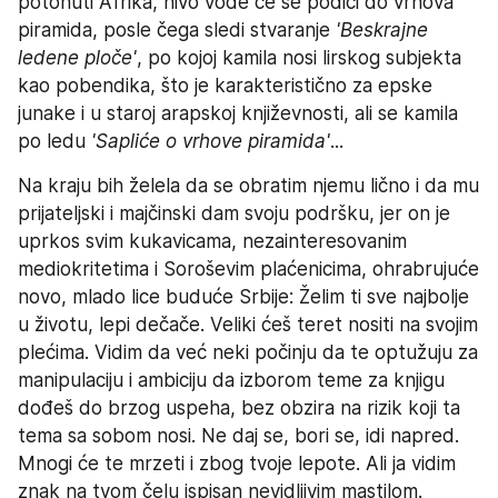
potonuti Afrika, nivo vode će se podići do vrhova 
piramida, posle čega sledi stvaranje 
'Beskrajne 
ledene ploče'
, po kojoj kamila nosi lirskog subjekta 
kao pobendika, što je karakteristično za epske 
junake i u staroj arapskoj književnosti, ali se kamila 
po ledu 
'Sapliće o vrhove piramida'
...
Na kraju bih želela da se obratim njemu lično i da mu 
prijateljski i majčinski dam svoju podršku, jer on je 
uprkos svim kukavicama, nezainteresovanim 
mediokritetima i Soroševim plaćenicima, ohrabrujuće 
novo, mlado lice buduće Srbije: Želim ti sve najbolje 
u životu, lepi dečače. Veliki ćeš teret nositi na svojim 
plećima. Vidim da već neki počinju da te optužuju za 
manipulaciju i ambiciju da izborom teme za knjigu 
dođeš do brzog uspeha, bez obzira na rizik koji ta 
tema sa sobom nosi. Ne daj se, bori se, idi napred. 
Mnogi će te mrzeti i zbog tvoje lepote. Ali ja vidim 
znak na tvom čelu ispisan nevidljivim mastilom. 