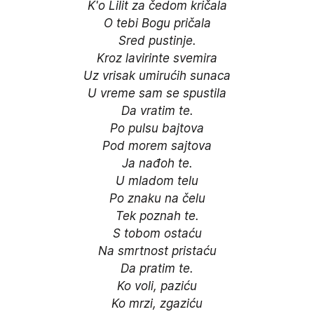
K'o Lilit za čedom kričala

O tebi Bogu pričala

Sred pustinje.

Kroz lavirinte svemira

Uz vrisak umirućih sunaca

U vreme sam se spustila

Da vratim te.

Po pulsu bajtova

Pod morem sajtova

Ja nađoh te.

U mladom telu

Po znaku na čelu

Tek poznah te.

S tobom ostaću

Na smrtnost pristaću

Da pratim te.

Ko voli, paziću

Ko mrzi, zgaziću
