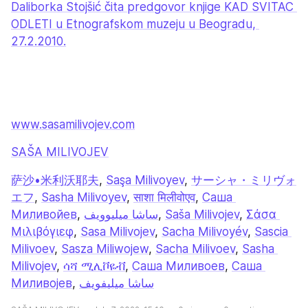
Daliborka Stojšić čita predgovor knjige KAD SVITAC 
ODLETI u Etnografskom muzeju u Beogradu, 
27.2.2010.
www.sasamilivojev.com
SAŠA MILIVOJEV
萨沙•米利沃耶夫
, 
Saşa Milivoyev
, 
サーシャ・ミリヴォ
エフ
, 
Sasha Milivoyev
, 
साशा मिलीवोएव
, 
Саша 
Миливойев
, 
ساشا میلیوویف
, 
Saša Milivojev
, 
Σάσα 
Μιλιβόγιεφ
, 
Sasa Milivojev
, 
Sacha Milivoyév
, 
Sascia 
Milivoev
, 
Sasza Miliwojew
, 
Sacha Milivoev
, 
Sasha 
Milivojev
, 
ሳሻ ሚሊቮዬቭ
, 
Саша Миливоев
, 
Саша 
Миливојев
, 
ساشا ميليفويف