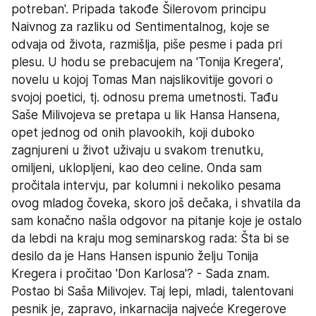
potreban'. Pripada takođe Šilerovom principu 
Naivnog za razliku od Sentimentalnog, koje se 
odvaja od života, razmišlja, piše pesme i pada pri 
plesu. U hodu se prebacujem na 'Toniјa Kregera', 
novelu u kojoj Tomas Man najslikovitije govori o 
svojoj poetici, tj. odnosu prema umetnosti. Tađu 
Saše Milivojeva se pretapa u lik Hansa Hansena, 
opet jednog od onih plavookih, koji duboko 
zagnjureni u život uživaju u svakom trenutku, 
omiljeni, uklopljeni, kao deo celine. Onda sam 
pročitala intervju, par kolumni i nekoliko pesama 
ovog mladog čoveka, skoro još dečaka, i shvatila da 
sam konačno našla odgovor na pitanje koje je ostalo 
da lebdi na kraju mog seminarskog rada: Šta bi se 
desilo da je Hans Hansen ispunio želju Toniјa 
Kregera i pročitao 'Don Karlosa'? - Sada znam. 
Postao bi Saša Milivojev. Taj lepi, mladi, talentovani 
pesnik je, zapravo, inkarnacija najveće Kregerove 