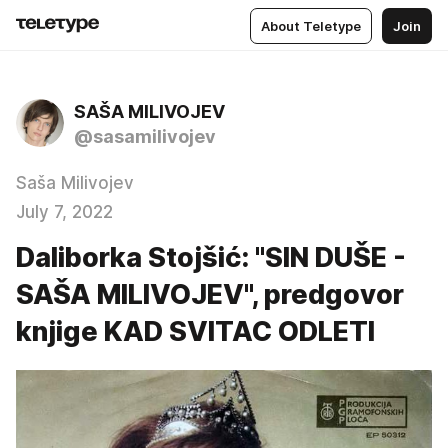
About Teletype
Join
SAŠA MILIVOJEV
@sasamilivojev
Saša Milivojev
July 7, 2022
Daliborka Stojšić: "SIN DUŠE -
SAŠA MILIVOJEV", predgovor
knjige KAD SVITAC ODLETI