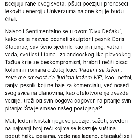
isceljuju rane ovog sveta, pišući poeziju i prenoseći 
lekovitu energiju Univerzuma na one koji je budu 
čitali.
Naivno i Sentimentalno se u ovom 'Divu Dečaku', 
kako ga je nazvao poznati skulptor i pesnik Boris 
Staparac, savršeno sjedinilo kao jin i jang, vatra i 
voda, svetlost i tama. Iza anđeoskog lika plavookog 
Tađua krije se beskompromisni, hrabri i rečiti pisac 
kolumni i romana o Žutoj kući: 
'Padam sa kišom, 
zove me smelost da ljudima kažem NE'
, kao i nežni, 
ranjivi pesnik koji ne haje za komercijalu, već noseći 
svog svica na dlanovima, kao otelotvorenje zvezde 
vodilje, traži od svih bogova odgovor na pitanje svih 
pitanja: 'Šta je smisao našeg postojanja?'
Mali, ledeni kristali njegove poezije, sažeti, svedeni 
na najmanji broj reči kojima se iskazuje suština, 
poput haiku pesama, vode nas lagano, otapajući se i 