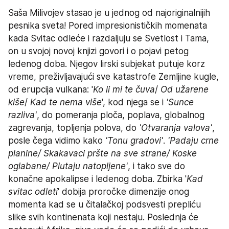
Saša Milivojev stasao je u jednog od najoriginalnijih 
pesnika sveta! Pored impresionističkih momenata 
kada Svitac odleće i razdaljuju se Svetlost i Tama, 
on u svojoj novoj knjizi govori i o pojavi petog 
ledenog doba. Njegov lirski subjekat putuje korz 
vreme, preživljavajući sve katastrofe Zemljine kugle, 
od erupcija vulkana: '
Ko li mi te čuva
/ 
Od užarene 
kiše
/ 
Kad te nema više
', kod njega se i 
'Sunce 
razliva'
, do pomeranja ploča, poplava, globalnog 
zagrevanja, topljenja polova, do 
'Otvaranja valova'
, 
posle čega vidimo kako 
'Tonu gradovi'
. 
'Padaju crne 
planine/ Skakavaci pršte na sve strane/ Koske 
oglabane/ Plutaju natopljene'
, i tako sve do 
konačne apokalipse i ledenog doba. Zbirka '
Kad 
svitac odleti
' dobija proročke dimenzije onog 
momenta kad se u čitalačkoj podsvesti prepliću 
slike svih kontinenata koji nestaju. Poslednja će 