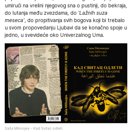
umirući na vrelini njegovog sna o pustinji, do bekraja, 
do lutanja među zvezdama, do 
'Lažnih suza 
meseca'
, do propitivanja svih bogova koji bi trebalo 
u svom propovedanju Ljubavi da se konačno spoje u 
jedno, u svevideće oko Univerzalnog Uma.
Saša Milivojev - Kad Svitac odleti