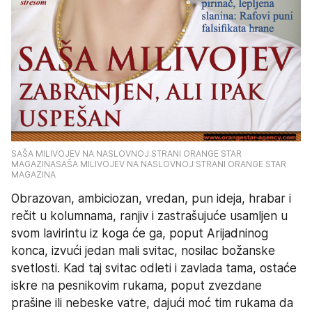
SAŠA MILIVOJEV NA NASLOVNOJ STRANI ORANGE STAR 
MAGAZINASAŠA MILIVOJEV NA NASLOVNOJ STRANI ORANGE STAR 
MAGAZINA
Obrazovan, ambiciozan, vredan, pun ideja, hrabar i 
rečit u kolumnama, ranjiv i zastrašujuće usamljen u 
svom lavirintu iz koga će ga, poput Arijadninog 
konca, izvući jedan mali svitac, nosilac božanske 
svetlosti. Kad taj svitac odleti i zavlada tama, ostaće 
iskre na pesnikovim rukama, poput zvezdane 
prašine ili nebeske vatre, dajući moć tim rukama da 