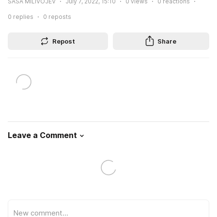
SAŠA MILIVOJEV
July 7, 2022, 15:10
0
views
0
reactions
0
replies
0
reposts
Repost
Share
Leave a Comment