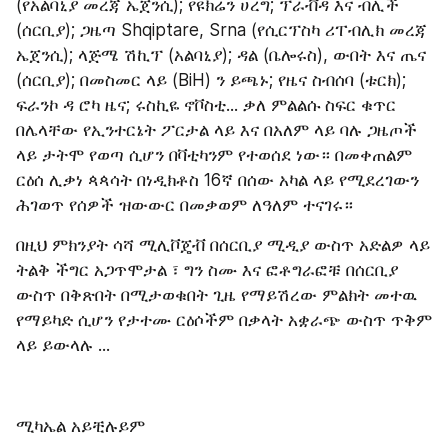
(የአልባኒያ መረጃ ኤጀንሲ); የዩክሬን ሀረግ; ፕራቭዳ እና ብሊች 
(ሰርቢያ); ጋዜጣ Shqiptare, Srna (የሲርፕስካ ሪፐብሊክ መረጃ 
ኤጀንሲ); ላጅሜ ሽኪፕ (አልባኒያ); ዳል (ቤሎሩስ), ውበት እና ጤና 
(ሰርቢያ); በመስመር ላይ (BiH) ን ይጫኑ; የዜና ስብሰባ (ቱርክ); 
ፍራንኮ ዳ ሮካ ዜና; ሩስኪዬ ኖቮስቲ... ቃለ ምልልሱ ስፍር ቁጥር 
በሌላቸው የኢንተርኔት ፖርታል ላይ እና በአለም ላይ ባሉ ጋዜጦች 
ላይ ታትሞ የወጣ ሲሆን በቫቲካንም የተወሰደ ነው። በመቀጠልም 
ርዕሰ ሊቃነ ጳጳሳት በነዲክቶስ 16ኛ በሰው አካል ላይ የሚደረገውን 
ሕገወጥ የሰዎች ዝውውር በመቃወም ለዓለም ተናገሩ።
በዚህ ምክንያት ሳሻ ሚሊቮጄቭ በሰርቢያ ሚዲያ ውስጥ አድልዎ ላይ 
ትልቅ ችግር አጋጥሞታል ፣ ግን ስሙ እና ፎቶግራፎቹ በሰርቢያ 
ውስጥ በቅጽበት በሚታወቁበት ጊዜ የማይሽረው ምልክት መተዉ 
የማይካድ ሲሆን የታተሙ ርዕሶችም በቃላት አቋራጭ ውስጥ ጥቅም 
ላይ ይውላሉ ...
ሚካኤል አይቺሉይም