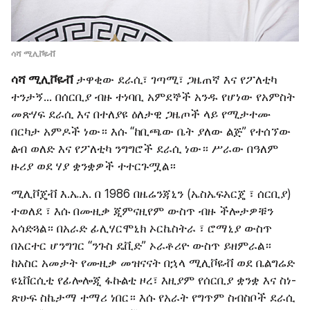
ሳሻ ሚሊቮዬቭ
ሳሻ ሚሊቮዬቭ
 ታዋቂው ደራሲ፣ ገጣሚ፣ ጋዜጠኛ እና የፖለቲካ 
ተንታኝ... በሰርቢያ ብዙ ተነባቢ አምደኞች አንዱ የሆነው የአምስት 
መጽሃፍ ደራሲ እና በተለያዩ ዕለታዊ ጋዜጦች ላይ የሚታተሙ 
በርካታ አምዶች ነው። እሱ “ከቢጫው ቤት ያለው ልጅ” የተሰኘው 
ልብ ወለድ እና የፖለቲካ ንግግሮች ደራሲ ነው። ሥራው በዓለም 
ዙሪያ ወደ ሃያ ቋንቋዎች ተተርጉሟል።
ሚሊቮጄቭ እ.ኤ.አ. በ 1986 በዜሬንጃኒን (ኤስኤፍአርጄ ፣ ሰርቢያ) 
ተወለደ ፣ እሱ በሙዚቃ ጂምናዚየም ውስጥ ብዙ ችሎታዎቹን 
አሳድጓል። በአራድ ፊሊሃርሞኒክ ኦርኬስትራ ፣ ሮማኒያ ውስጥ 
በአርተር ሆንግገር “ንጉስ ዴቪድ” ኦራቶሪዮ ውስጥ ይዘምራል። 
ከአስር አመታት የሙዚቃ መዝናናት በኋላ ሚሊቮዬቭ ወደ ቤልግሬድ 
ዩኒቨርሲቲ የፊሎሎጂ ፋኩልቲ ዞረ፣ እዚያም የሰርቢያ ቋንቋ እና ስነ-
ጽሁፍ ስኬታማ ተማሪ ነበር። እሱ የአራት የግጥም ስብስቦች ደራሲ 