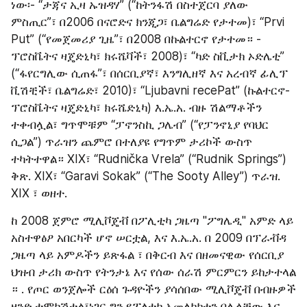
ነው፡- “ታጃና ኢዛ ኡዝዳሃ” (“ከትንፋሽ በስተጀርባ ያለው 
ምስጢር”፣ በ2006 በናሮድና ክንጂጋ፣ ቤልግሬድ የታተመ)፣ “Prvi 
Put” (“የመጀመሪያ ጊዜ”፣ በ2008 በኩልተርኖ የታተመ። - 
ፕሮስቬትና ዛጄድኒካ፣ ክሩሼቫች፣ 2008)፣ “ካድ ስቪታክ ኦድሌቲ” 
(“ፋየርግሊው ሲጠፋ”፣ በሰርቢያኛ፣ እንግሊዘኛ እና አረብኛ ፊሊፕ 
ቪሽቺች፣ ቤልግሬድ፣ 2010)፣ “Ljubavni recePat” (ኩልተርኖ-
ፕሮስቬትና ዛጄድኒካ፣ ክሩሼድኒካ) እ.ኤ.አ. ብዙ ሽልማቶችን 
ተቀብሏል፣ ግጥሞቹም “ፓኖንስኪ ጋሌብ” (“የፓንኖኒያ የባህር 
ሲጋል”) ጥራዝን ጨምሮ በተለያዩ የግጥም ታሪኮች ውስጥ 
ተካትተዋል። XIX፣ “Rudnička Vrela” (“Rudnik Springs”) 
ቅጽ. XIX፣ “Garavi Sokak” (“The Sooty Alley”) ጥራዝ. 
XIX ፣ ወዘተ.
ከ 2008 ጀምሮ ሚሊቮጄቭ በፖሊቲካ ጋዜጣ "ፖግሌዲ" አምድ ላይ 
አስተዋፅዖ አበርካች ሆኖ ሠርቷል, እና እ.ኤ.አ. በ 2009 በፕራቭዳ 
ጋዜጣ ላይ አምዶችን ይጽፋል ፣ በቅርብ እና በዘመናዊው የሰርቢያ 
ህዝብ ታሪክ ውስጥ የትንታኔ እና የሰው ሰራሽ ምርምርን ይከታተላል 
። . የጦር ወንጀሎች ርዕሰ ጉዳዮችን ያሳሰበው ሚሊቮጄቭ በብዙዎች 
ዘንድ ተሞካሽቷል፣ነገር ግን የፖለቲካ አመለካከቱን በሌላቸው እና 