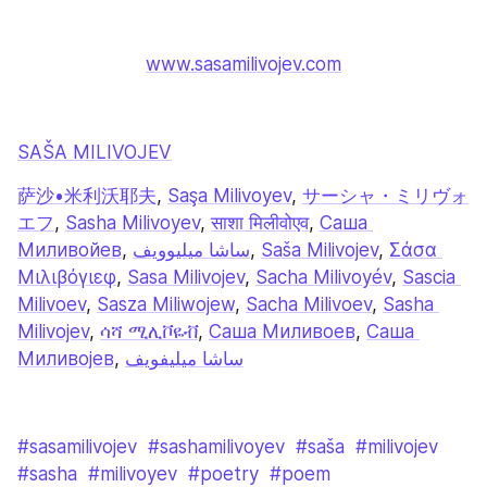
www.sasamilivojev.com
SAŠA MILIVOJEV
萨沙•米利沃耶夫
, 
Saşa Milivoyev
, 
サーシャ・ミリヴォ
エフ
, 
Sasha Milivoyev
, 
साशा मिलीवोएव
, 
Саша 
Миливойев
, 
ساشا میلیوویف
, 
Saša Milivojev
, 
Σάσα 
Μιλιβόγιεφ
, 
Sasa Milivojev
, 
Sacha Milivoyév
, 
Sascia 
Milivoev
, 
Sasza Miliwojew
, 
Sacha Milivoev
, 
Sasha 
Milivojev
, 
ሳሻ ሚሊቮዬቭ
, 
Саша Миливоев
, 
Саша 
Миливојев
, 
ساشا ميليفويف
#sasamilivojev
#sashamilivoyev
#saša
#milivojev
#sasha
#milivoyev
#poetry
#poem