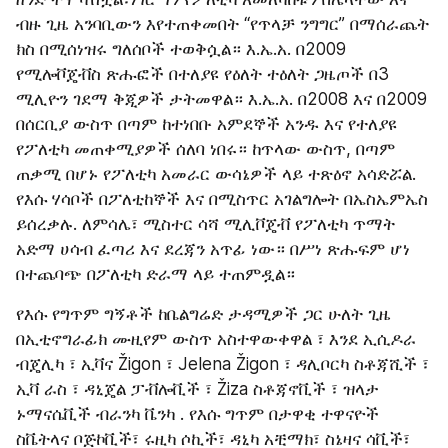
ብዙ ጊዜ አንባቢውን እየተጠቀመበት “የጥላቻ ንግግር” በማሰራጨት 
ክስ በሚሰነዝሩ ግለሰቦች ተወቅሷል። እ.ኤ.አ. በ2009 
የሚሎቮጄቭስ ጽሑፎች በተለያዩ የዕለት ተዕለት ጋዜጦች በ3 
ሚሊዮን ገደማ ቅጂዎች ታትመዋል። እ.ኤ.አ. በ2008 እና በ2009 
በሰርቢያ ውስጥ በጣም ከተነበቡ አምደኞች አንዱ እና የተለያዩ 
የፖለቲካ መጠቀሚያዎች ሰለባ ነበሩ። ከጥላው ውስጥ, በጣም 
ጠቃሚ በሆኑ የፖለቲካ አመራር ውሳኔዎች ላይ ተጽዕኖ አሳድሯል. 
የእሱ ሃሳቦች በፖለቲከኞች እና በሚስጥር አገልግሎት በኤስኤምኤስ 
ይሰረቃሉ. ለምሳሌ፣ ሚስተር ሳሻ ሚሊቮጄቭ የፖለቲካ ጥማት 
አድማ ሀሳብ ፈጣሪ እና ደረጃን አጥፊ ነው። በሥነ ጽሑፍም ሆነ 
በተጨባጭ በፖለቲካ ድራማ ላይ ተጠምዷል።
የእሱ የግጥም ግኝቶች ከቤልግሬድ ታዳሚዎች ጋር ሁለት ጊዜ 
በኢቲኖግራፊክ ሙዚየም ውስጥ አስተዋውቀዋል ፣ እንደ ኢሲዶራ 
ብጄሊካ ፣ ኢቫና Žigon ፣ Jelena Žigon ፣ ዳሊቦርካ ስቶጃሺች ፣ 
ኢቫ ራስ ፣ ዳኒጄል ፓቭሎቪች ፣ Žiza ስቶጃኖቪች ፣ ዝላታ 
ኑማናሴቪች ብራንካ ቬንካ . የእሱ ግጥም በታዋቂ ተዋናዮች 
ስቬትላና ቦጅኮቪች፣ ሩዚካ ሶኪች፣ ዳኒካ አቺማክ፣ ስኔዛና ሳቪች፣ 