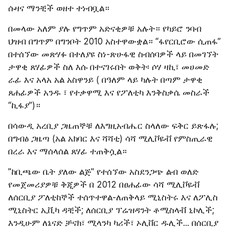
ሱዛና ማንቺች ወዘተ ተነብቧል።
በመላው አለም ያሉ የግጥም አድናቂዎቹ አሉት። የካይሮ ንባብ 
ህዝብ በግጥም በግንቦት 2010 አስተዋውቋል። “ፋየርቢሮው ሲጠፋ” 
በተሰኘው መጽሃፉ በተለያዩ ስነ-ጽሁፋዊ ስብሰባዎች ላይ በመገኘት 
ታዋቂ ጸሃፊዎች ስለ እሱ በተናገሩበት ወቅት፡ ሶሃ ዛኪ፣ መሀመድ 
ራፊ እና አላአ አል አስዋንይ ( በዓለም ላይ ካሉት በጣም ታዋቂ 
ጸሐፊዎች አንዱ ፣ የተቃዋሚ እና የፖለቲካ እንቅስቃሴ መስራች 
“ኪፋያ”)።
በሳውዲ አረቢያ ጋዜጠኞቹ ለእግዚአብሔር ስላለው ፍቅር ይጽፋሉ; 
በግብፅ ጋዜጣ (አል አክባር እና ሻሻቲ) ሳሻ ሚሊቮዬቭ የምስጢራዊ 
በረራ እና ማሰላሰል ጸሃፊ ተጠቅሷል።
"ከቢጫው ቤት ያለው ልጅ" የተሰኘው አስደንጋጭ ልብ ወለድ 
የመጀመሪያዎቹ ቅጂዎች በ 2012 በፀሐፊው ሳሻ ሚሊቮዬቭ 
ለሰርቢያ ፖለቲከኞች ተሰጥተዋል-ለጠቅላይ ሚኒስትሩ እና ለፖሊስ 
ሚኒስትር ኢቪካ ዳቺች; ለሰርቢያ ፕሬዝዳንት ቶሚስላቭ ኒኮሊች; 
እንዲሁም ለኔናድ ቻናክ፣ ሚላንካ ካሪች፣ ኦሊቨር ዱሊች... በሰርቢያ 