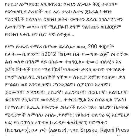
የሩሲያ አምባሳደር አሌክሳንደር ኮኑዚን እንዲሁ ቅጂ ተቀበለ። 
የዩጎዝላቪያ ሕዝቦች ጦር አፈ ታሪክ ሌተና ጄኔራል ስቴቫን 
ሚርኮቪች በልቦለዱ ርክክብ ወቅት ወጣቱን ደራሲ በካሌሜግዳን 
ለመገናኘት መጣ። ሳሻ ሚሊቮዬቭ ደግሞ ግልባጩን ለቤልጂየም 
የህዝብ አቃቤ ህግ ቢሮ ዳኛ ሰጥቷል...
የሥነ ጽሑፍ ተማሪ በሆነው ደራሲው ወጪ 200 ቅጂዎች 
የታተሙ ቢሆንም፣ በ2012 “ከቢጫ ቤት የመጣው ልጅ” የተሰኘው 
ልብ ወለድ በዓለም ላይ በሰፊው ተዘግቧል። ቲሙር ብሎሂን እና 
ጆቫና ቩኮቲች በሳሳ ሚሊቮዬቭ የህይወት ታሪክ ውስጥ የተገለጹት 
በጣም አስፈላጊ ጋዜጠኞች ናቸው። ለሩሲያ ድምጽ የሰጠው ቃለ 
ምልልስ ወደ እንግሊዝኛ፣ ፖርቱጋልኛ፣ ስፓኒሽ፣ አረብኛ፣ 
ጀርመንኛ፣ ፖላንድኛ፣ ሩሲያኛ፣ ፈረንሳይኛ፣ ሰርቢያኛ፣ አልባኒያኛ፣ 
ቱርክኛ፣ ሃንጋሪኛ፣ መቄዶኒያ... ተተርጉሟል እና በብራዚል ፕሬስ፣ 
በሶማሊያ፣ እ.ኤ.አ. የቶሮንቶ ጋዜጦች የፊት ገጽ፣ ከዚያም በታዋቂ 
ሚዲያዎች ለምሳሌ፡ ኦስሎ ታይምስ; የዩክሬን ቴሌግራፍ; አርሜኒያ 
ዛሬ; የሲርፕስካ ሪፐብሊክ ሬዲዮ ቴሌቪዥን; ባሮሜትር 
(ኪርጊስታን); ቦታ ሶት (አልባኒያ), ግላስ Srpske; Rajoni Press 