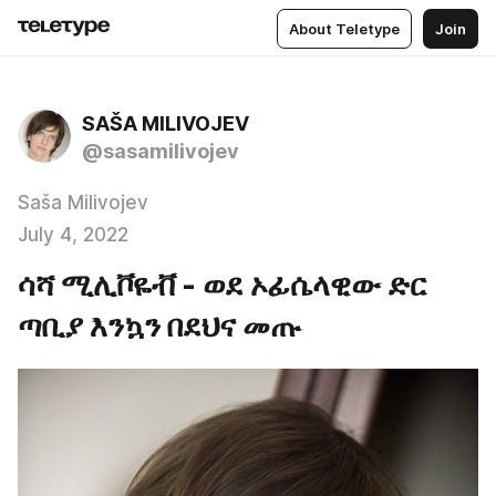
About Teletype
Join
SAŠA MILIVOJEV
@sasamilivojev
Saša Milivojev
July 4, 2022
ሳሻ ሚሊቮዬቭ - ወደ ኦፊሴላዊው ድር
ጣቢያ እንኳን በደህና መጡ