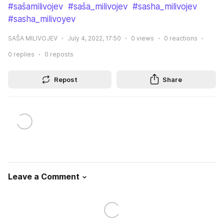
#sašamilivojev
#saša_milivojev
#sasha_milivojev
#sasha_milivoyev
SAŠA MILIVOJEV
July 4, 2022, 17:50
0
views
0
reactions
0
replies
0
reposts
Repost
Share
Leave a Comment