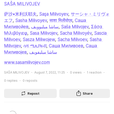
SAŠA MILIVOJEV
萨沙•米利沃耶夫
, 
Saşa Milivoyev
, 
サーシャ・ミリヴォ
エフ
, 
Sasha Milivoyev
, 
साशा मिलीवोएव
, 
Саша 
Миливойев
, 
ساشا میلیوویف
, 
Saša Milivojev
, 
Σάσα 
Μιλιβόγιεφ
, 
Sasa Milivojev
, 
Sacha Milivoyév
, 
Sascia 
Milivoev
, 
Sasza Miliwojew
, 
Sacha Milivoev
, 
Sasha 
Milivojev
, 
ሳሻ ሚሊቮዬቭ
, 
Саша Миливоев
, 
Саша 
Миливојев
, 
ساشا ميليفويف
www.sasamilivojev.com
SAŠA MILIVOJEV
August 7, 2022, 11:25
0
views
1
reaction
0
replies
0
reposts
Repost
Share