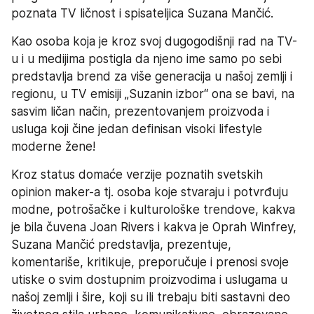
poznata TV ličnost i spisateljica Suzana Mančić.
Kao osoba koja je kroz svoj dugogodišnji rad na TV-
u i u medijima postigla da njeno ime samo po sebi 
predstavlja brend za više generacija u našoj zemlji i 
regionu, u TV emisiji „Suzanin izbor“ ona se bavi, na 
sasvim ličan način, prezentovanjem proizvoda i 
usluga koji čine jedan definisan visoki lifestyle 
moderne žene!
Kroz status domaće verzije poznatih svetskih 
opinion maker-a tj. osoba koje stvaraju i potvrđuju 
modne, potrošačke i kulturološke trendove, kakva 
je bila čuvena Joan Rivers i kakva je Oprah Winfrey, 
Suzana Mančić predstavlja, prezentuje, 
komentariše, kritikuje, preporučuje i prenosi svoje 
utiske o svim dostupnim proizvodima i uslugama u 
našoj zemlji i šire, koji su ili trebaju biti sastavni deo 