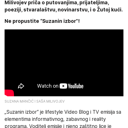
Milivojev priča o putovanjima, prijateljima, 
poeziji, stvaralaštvu, novinarstvu, i o Žutoj kući. 
Ne propustite “Suzanin izbor”!
SUZANA MANČIĆ I SAŠA MILIVOJEV
„Suzanin izbor“ je lifestyle Video Blog i TV emisija sa 
elementima informativnog, zabavnog i reality 
programa. Voditelj emisije i njeno zaštitno lice je 