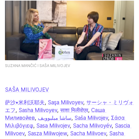
SUZANA MANČIĆ I SAŠA MILIVOJEV
SAŠA MILIVOJEV
萨沙•米利沃耶夫
, 
Saşa Milivoyev
, 
サーシャ・ミリヴォ
エフ
, 
Sasha Milivoyev
, 
साशा मिलीवोएव
, 
Саша 
Миливойев
, 
ساشا میلیوویف
, 
Saša Milivojev
, 
Σάσα 
Μιλιβόγιεφ
, 
Sasa Milivojev
, 
Sacha Milivoyév
, 
Sascia 
Milivoev
, 
Sasza Miliwojew
, 
Sacha Milivoev
, 
Sasha 