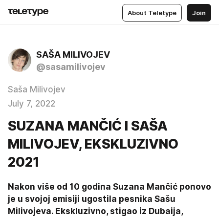
About Teletype
Join
SAŠA MILIVOJEV
@sasamilivojev
Saša Milivojev
July 7, 2022
SUZANA MANČIĆ I SAŠA
MILIVOJEV, EKSKLUZIVNO
2021
Nakon više od 10 godina Suzana Mančić ponovo 
je u svojoj emisiji ugostila pesnika Sašu 
Milivojeva. Ekskluzivno, stigao iz Dubaija, 