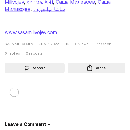
Milivojev
, 
ሳሻ ሚሊቮዬቭ
, 
Саша Миливоев
, 
Саша 
Миливојев
, 
ساشا ميليفويف
www.sasamilivojev.com
SAŠA MILIVOJEV
July 7, 2022, 19:15
0
views
1
reaction
0
replies
0
reposts
Repost
Share
Leave a Comment