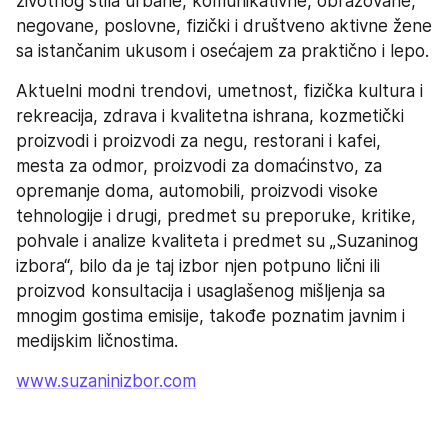
životnog stila urbane, komunikativne, obrazovane, 
negovane, poslovne, fizički i društveno aktivne žene 
sa istančanim ukusom i osećajem za praktično i lepo.
Aktuelni modni trendovi, umetnost, fizička kultura i 
rekreacija, zdrava i kvalitetna ishrana, kozmetički 
proizvodi i proizvodi za negu, restorani i kafei, 
mesta za odmor, proizvodi za domaćinstvo, za 
opremanje doma, automobili, proizvodi visoke 
tehnologije i drugi, predmet su preporuke, kritike, 
pohvale i analize kvaliteta i predmet su „Suzaninog 
izbora“, bilo da je taj izbor njen potpuno lični ili 
proizvod konsultacija i usaglašenog mišljenja sa 
mnogim gostima emisije, takođe poznatim javnim i 
medijskim ličnostima.
www.suzaninizbor.com